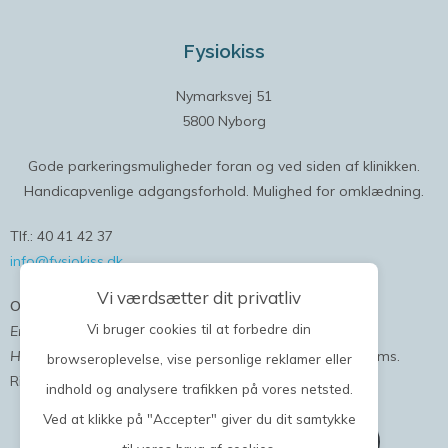
Fysiokiss
Nymarksvej 51
5800 Nyborg
Gode parkeringsmuligheder foran og ved siden af klinikken.
Handicapvenlige adgangsforhold. Mulighed for omklædning.
Tlf.: 40 41 42 37
info@fysiokiss.dk
Vi værdsætter dit privatliv
Onlinebooking
Vi bruger cookies til at forbedre din
Er du ny bruger
; kan du oprette dig og bestille tid nu.
Har du været hos os allerede;
vi sender dig en kode på sms.
browseroplevelse, vise personlige reklamer eller
Ring eller skriv gerne, hvis du ikke allerede har fået en.
indhold og analysere trafikken på vores netsted.
Ved at klikke på "Accepter" giver du dit samtykke
Book online tider i klinikken her