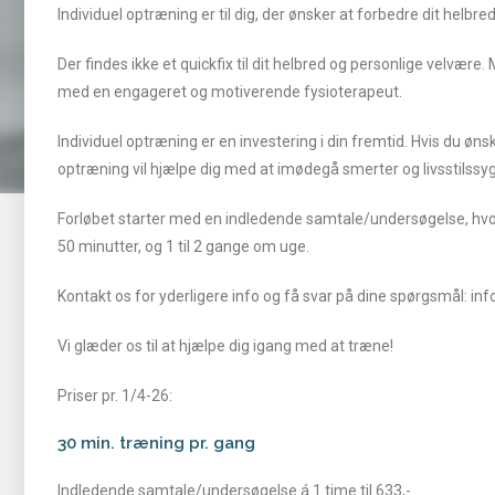
Individuel optræning er til dig, der ønsker at forbedre dit helbr
Der findes ikke et quickfix til dit helbred og personlige velvære
med en engageret og motiverende fysioterapeut.
Individuel optræning er en investering i din fremtid. Hvis du øn
optræning vil hjælpe dig med at imødegå smerter og livsstils
Forløbet starter med en indledende samtale/undersøgelse, hvor vi
50 minutter, og 1 til 2 gange om uge.
Kontakt os for yderligere info og få svar på dine spørgsmål: in
Vi glæder os til at hjælpe dig igang med at træne!
Priser pr. 1/4-26:
30 min. træning pr. gang
Indledende samtale/undersøgelse á 1 time til 633,-