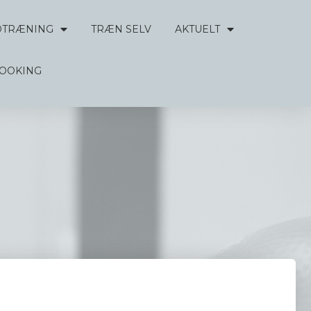
DTRÆNING
TRÆN SELV
AKTUELT
BOOKING