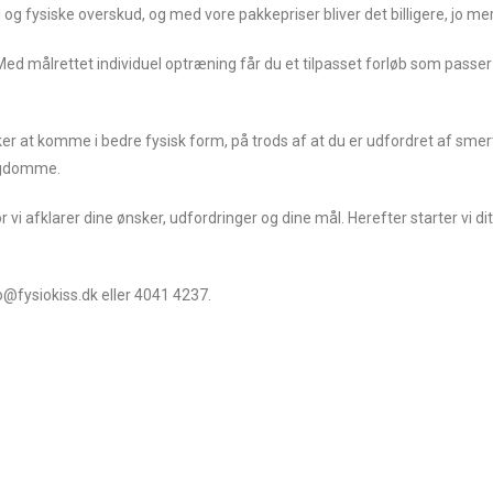
ed og fysiske overskud, og med vore pakkepriser bliver det billigere, jo me
. Med målrettet individuel optræning får du et tilpasset forløb som passer
sker at komme i bedre fysisk form, på trods af at du er udfordret af sme
sygdomme.
 afklarer dine ønsker, udfordringer og dine mål. Herefter starter vi dit 
fo@fysiokiss.dk eller 4041 4237.