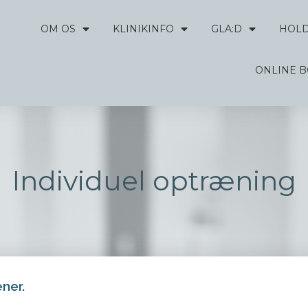
OM OS
KLINIKINFO
GLA:D
HOL
ONLINE 
Individuel optræning
ner.