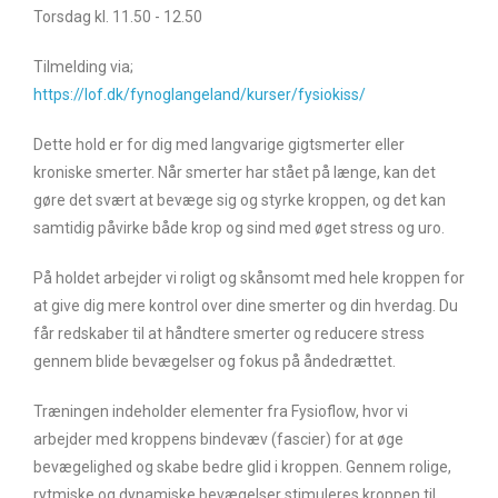
Torsdag kl. 11.50 - 12.50
Tilmelding via;
https://lof.dk/fynoglangeland/kurser/fysiokiss/
Dette hold er for dig med langvarige gigtsmerter eller
kroniske smerter. Når smerter har stået på længe, kan det
gøre det svært at bevæge sig og styrke kroppen, og det kan
samtidig påvirke både krop og sind med øget stress og uro.
På holdet arbejder vi roligt og skånsomt med hele kroppen for
at give dig mere kontrol over dine smerter og din hverdag. Du
får redskaber til at håndtere smerter og reducere stress
gennem blide bevægelser og fokus på åndedrættet.
Træningen indeholder elementer fra Fysioflow, hvor vi
arbejder med kroppens bindevæv (fascier) for at øge
bevægelighed og skabe bedre glid i kroppen. Gennem rolige,
rytmiske og dynamiske bevægelser stimuleres kroppen til