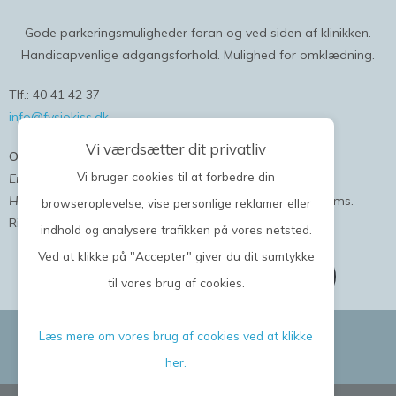
Gode parkeringsmuligheder foran og ved siden af klinikken.
Handicapvenlige adgangsforhold. Mulighed for omklædning.
Tlf.: 40 41 42 37
info@fysiokiss.dk
Vi værdsætter dit privatliv
Onlinebooking
Vi bruger cookies til at forbedre din
Er du ny bruger
; kan du oprette dig og bestille tid nu.
Har du været hos os allerede;
vi sender dig en kode på sms.
browseroplevelse, vise personlige reklamer eller
Ring eller skriv gerne, hvis du ikke allerede har fået en.
indhold og analysere trafikken på vores netsted.
Ved at klikke på "Accepter" giver du dit samtykke
Book online tider i klinikken her
til vores brug af cookies.
Følg med på
Læs mere om vores brug af cookies ved at klikke
her.
facebook
linkedin