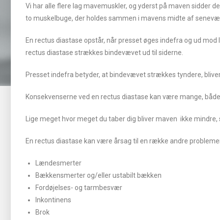
Vi har alle flere lag mavemuskler, og yderst på maven sidder d
to muskelbuge, der holdes sammen i mavens midte af senevæv 
En rectus diastase opstår, når presset øges indefra og ud mod l
rectus diastase strækkes bindevævet ud til siderne.
Presset indefra betyder, at bindevævet strækkes tyndere, blive
Konsekvenserne ved en rectus diastase kan være mange, både fun
Lige meget hvor meget du taber dig bliver maven ikke mindre
En rectus diastase kan være årsag til en række andre problemer,
Lændesmerter
Bækkensmerter og/eller ustabilt bækken
Fordøjelses- og tarmbesvær
Inkontinens
Brok