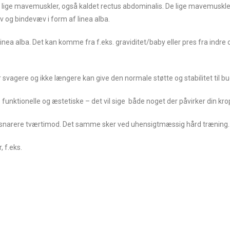
e lige mavemuskler, også kaldet rectus abdominalis. De lige mavemuskle
og bindevæv i form af linea alba.
inea alba. Det kan komme fra f.eks. graviditet/baby eller pres fra indre 
r svagere og ikke længere kan give den normale støtte og stabilitet til 
ktionelle og æstetiske – det vil sige både noget der påvirker din krop
, snarere tværtimod. Det samme sker ved uhensigtmæssig hård træning.
 f.eks.