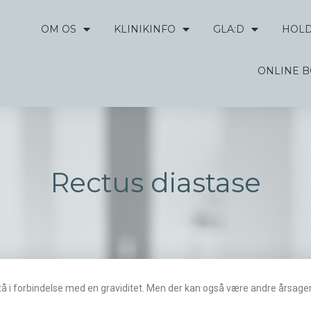
OM OS
KLINIKINFO
GLA:D
HOL
ONLINE 
Rectus diastase
å i forbindelse med en graviditet. Men der kan også være andre årsager t