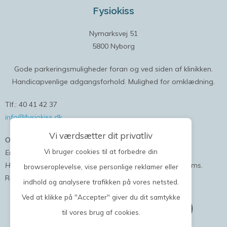
Fysiokiss
Nymarksvej 51
5800 Nyborg
Gode parkeringsmuligheder foran og ved siden af klinikken.
Handicapvenlige adgangsforhold. Mulighed for omklædning.
Tlf.: 40 41 42 37
info@fysiokiss.dk
Vi værdsætter dit privatliv
Onlinebooking
Vi bruger cookies til at forbedre din
Er du ny bruger
; kan du oprette dig og bestille tid nu.
Har du været hos os allerede;
vi sender dig en kode på sms.
browseroplevelse, vise personlige reklamer eller
Ring eller skriv gerne, hvis du ikke allerede har fået en.
indhold og analysere trafikken på vores netsted.
Ved at klikke på "Accepter" giver du dit samtykke
Book online tider i klinikken her
til vores brug af cookies.