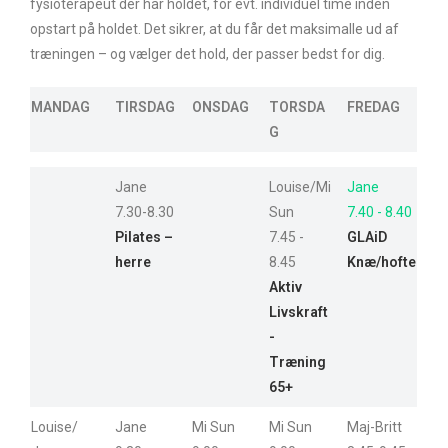
fysioterapeut der har holdet, for evt. individuel time inden
opstart på holdet. Det sikrer, at du får det maksimalle ud af
træningen – og vælger det hold, der passer bedst for dig.
MANDAG
TIRSDAG
ONSDAG
TORSDA
FREDAG
G
Jane
Louise/Mi
Jane
7.30-8.30
Sun
7.40 - 8.40
Pilates –
7.45 -
GLAiD
herre
8.45
Knæ/hofte
Aktiv
Livskraft
-
Træning
65+
Louise/
Jane
Mi Sun
Mi Sun
Maj-Britt