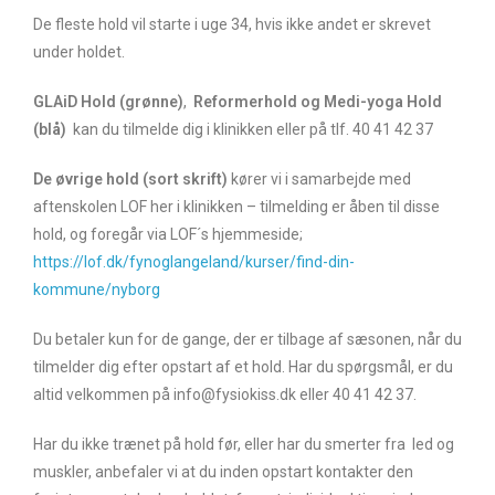
De fleste hold vil starte i uge 34, hvis ikke andet er skrevet
under holdet.
GLAiD Hold (grønne)
,
Reformerhold og Medi-yoga Hold
(blå)
kan du tilmelde dig i klinikken eller på tlf. 40 41 42 37
De øvrige hold (sort skrift)
kører vi i samarbejde med
aftenskolen LOF her i klinikken – tilmelding er åben til disse
hold, og foregår via LOF´s hjemmeside;
https://lof.dk/fynoglangeland/kurser/find-din-
kommune/nyborg
Du betaler kun for de gange, der er tilbage af sæsonen, når du
tilmelder dig efter opstart af et hold. Har du spørgsmål, er du
altid velkommen på info@fysiokiss.dk eller 40 41 42 37.
Har du ikke trænet på hold før, eller har du smerter fra led og
muskler, anbefaler vi at du inden opstart kontakter den