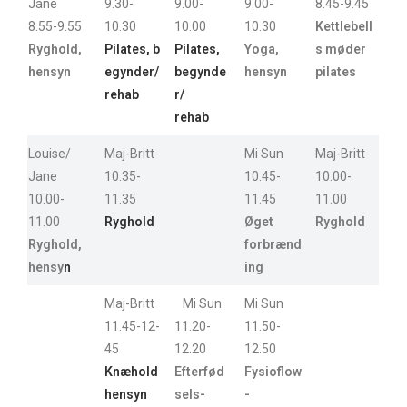
Jane
9.30-
9.00-
9.00-
8.45-9.45
8.55-9.55
10.30
10.00
10.30
Kettlebell
Ryghold,
Pilates, b
Pilates,
Yoga,
s møder
hensyn
egynder/
begynde
hensyn
pilates
rehab
r/
rehab
Louise/
Maj-Britt
Mi Sun
Maj-Britt
Jane
10.35-
10.45-
10.00-
10.00-
11.35
11.45
11.00
11.00
Ryghold
Øget
Ryghold
Ryghold,
forbrænd
hensy
n
ing
Maj-Britt
Mi Sun
Mi Sun
11.45-12-
11.20-
11.50-
45
12.20
12.50
Knæhold
Efterfød
Fysioflow
hensyn
sels-
-