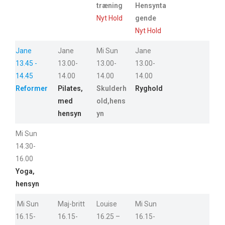
træning
Hensynta
Nyt Hold
gende
Nyt Hold
Jane
Jane
Mi Sun
Jane
13.45 -
13.00-
13.00-
13.00-
14.45
14.00
14.00
14.00
Reformer
Pilates,
Skulderh
Ryghold
med
old,hens
hensyn
yn
Mi Sun
14.30-
16.00
Yoga,
hensyn
Mi Sun
Maj-britt
Louise
Mi Sun
16.15-
16.15-
16.25 –
16.15-