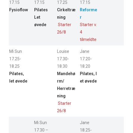
17.15
17.15
17.25
17.15
Fysioflow
Pilates
Cirkeltræ
Reforme
Let
ning
r
øvede
Starter
Starter v.
26/8
4
tilmeldte
Mi Sun
Louise
Jane
17.25-
17.30-
17.20-
18.25
18.30
18.20
Pilates,
Mandehø
Pilates, l
let øvede
rm/
et øvede
Herretræ
ning
Starter
26/8
Mi Sun
Jane
17.30 –
18.25-